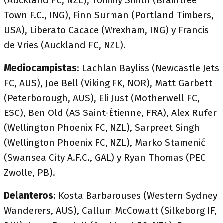
(Auckland FC, NZL), Tommy Smith (Braintree
Town F.C., ING), Finn Surman (Portland Timbers,
USA), Liberato Cacace (Wrexham, ING) y Francis
de Vries (Auckland FC, NZL).
Mediocampistas
: Lachlan Bayliss (Newcastle Jets
FC, AUS), Joe Bell (Viking FK, NOR), Matt Garbett
(Peterborough, AUS), Eli Just (Motherwell FC,
ESC), Ben Old (AS Saint-Étienne, FRA), Alex Rufer
(Wellington Phoenix FC, NZL), Sarpreet Singh
(Wellington Phoenix FC, NZL), Marko Stamenić
(Swansea City A.F.C., GAL) y Ryan Thomas (PEC
Zwolle, PB).
Delanteros
: Kosta Barbarouses (Western Sydney
Wanderers, AUS), Callum McCowatt (Silkeborg IF,