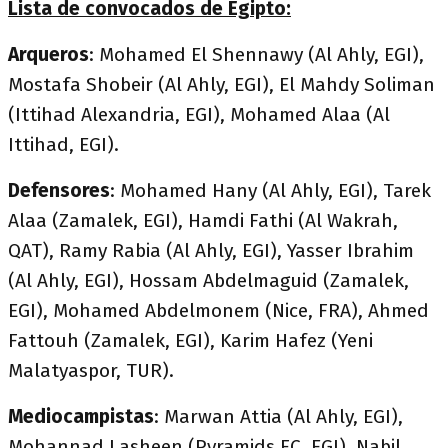
Lista de convocados de Egipto:
Arqueros
: Mohamed El Shennawy (Al Ahly, EGI),
Mostafa Shobeir (Al Ahly, EGI), El Mahdy Soliman
(Ittihad Alexandria, EGI), Mohamed Alaa (Al
Ittihad, EGI).
Defensores
: Mohamed Hany (Al Ahly, EGI), Tarek
Alaa (Zamalek, EGI), Hamdi Fathi (Al Wakrah,
QAT), Ramy Rabia (Al Ahly, EGI), Yasser Ibrahim
(Al Ahly, EGI), Hossam Abdelmaguid (Zamalek,
EGI), Mohamed Abdelmonem (Nice, FRA), Ahmed
Fattouh (Zamalek, EGI), Karim Hafez (Yeni
Malatyaspor, TUR).
Mediocampistas
: Marwan Attia (Al Ahly, EGI),
Mohannad Lasheen (Pyramids FC, EGI), Nabil