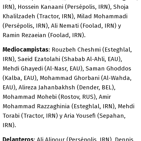
IRN), Hossein Kanaani (Persépolis, IRN), Shoja
Khalilzadeh (Tractor, IRN), Milad Mohammadi
(Persépolis, IRN), Ali Nemati (Foolad, IRN) y
Ramin Rezaeian (Foolad, IRN).
Mediocampistas
: Rouzbeh Cheshmi (Esteghlal,
IRN), Saeid Ezatolahi (Shabab Al-Ahli, EAU),
Mehdi Ghayedi (Al-Nasr, EAU), Saman Ghoddos
(Kalba, EAU), Mohammad Ghorbani (Al-Wahda,
EAU), Alireza Jahanbakhsh (Dender, BEL),
Mohammad Mohebi (Rostov, RUS), Amir
Mohammad Razzaghinia (Esteghlal, IRN), Mehdi
Torabi (Tractor, IRN) y Aria Yousefi (Sepahan,
IRN).
Delanteros
: Ali Alipour (Persépolis, IRN), Dennis