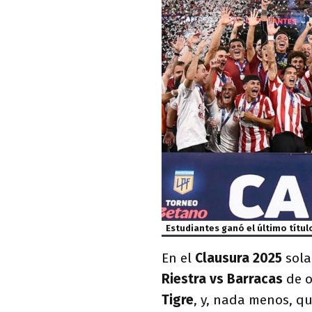
Estudiantes ganó el último títul
En el
Clausura 2025
sola
Riestra vs Barracas
de o
Tigre
, y, nada menos, qu