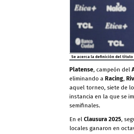
Se acerca la definición del título
Platense
, campeón del
eliminando a
Racing
,
Ri
aquel torneo, siete de l
instancia en la que se im
semifinales.
En el
Clausura 2025
, se
locales ganaron en octa