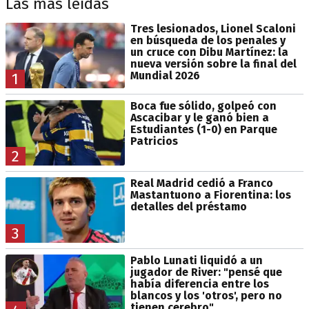
Las más leídas
Tres lesionados, Lionel Scaloni
en búsqueda de los penales y
un cruce con Dibu Martínez: la
nueva versión sobre la final del
Mundial 2026
1
Boca fue sólido, golpeó con
Ascacibar y le ganó bien a
Estudiantes (1-0) en Parque
Patricios
2
Real Madrid cedió a Franco
Mastantuono a Fiorentina: los
detalles del préstamo
3
Pablo Lunati liquidó a un
jugador de River: "pensé que
había diferencia entre los
blancos y los 'otros', pero no
tienen cerebro"