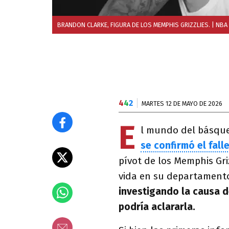
BRANDON CLARKE, FIGURA DE LOS MEMPHIS GRIZZLIES.
| NBA
4
4
2
MARTES 12 DE MAYO DE 2026
E
l mundo del básque
se confirmó el fal
pívot de los Memphis Griz
vida en su departamento
investigando la causa 
podría aclararla.