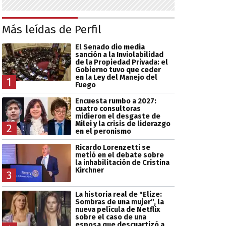
Más leídas de Perfil
El Senado dio media
sanción a la Inviolabilidad
de la Propiedad Privada: el
Gobierno tuvo que ceder
en la Ley del Manejo del
1
Fuego
Encuesta rumbo a 2027:
cuatro consultoras
midieron el desgaste de
Milei y la crisis de liderazgo
2
en el peronismo
Ricardo Lorenzetti se
metió en el debate sobre
la inhabilitación de Cristina
Kirchner
3
La historia real de "Elize:
Sombras de una mujer", la
nueva película de Netflix
sobre el caso de una
esposa que descuartizó a