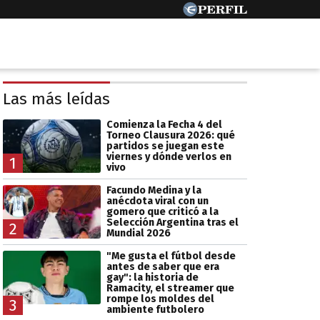
Las más leídas
Comienza la Fecha 4 del
Torneo Clausura 2026: qué
partidos se juegan este
viernes y dónde verlos en
1
vivo
Facundo Medina y la
anécdota viral con un
gomero que criticó a la
Selección Argentina tras el
2
Mundial 2026
"Me gusta el fútbol desde
antes de saber que era
gay": la historia de
Ramacity, el streamer que
rompe los moldes del
3
ambiente futbolero