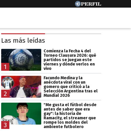
Las más leídas
Comienza la Fecha 4 del
Torneo Clausura 2026: qué
partidos se juegan este
viernes y dónde verlos en
1
vivo
Facundo Medina y la
anécdota viral con un
gomero que criticó a la
Selección Argentina tras el
2
Mundial 2026
"Me gusta el fútbol desde
antes de saber que era
gay": la historia de
Ramacity, el streamer que
rompe los moldes del
3
ambiente futbolero