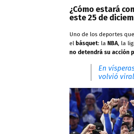
¿Cómo estará com
este 25 de dicie
Uno de los deportes que
el
básquet
: la
NBA
, la 
no detendrá su acción 
En víspera
volvió vira