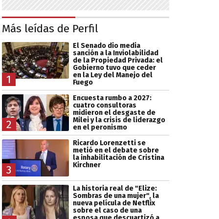
Más leídas de Perfil
El Senado dio media
sanción a la Inviolabilidad
de la Propiedad Privada: el
Gobierno tuvo que ceder
en la Ley del Manejo del
1
Fuego
Encuesta rumbo a 2027:
cuatro consultoras
midieron el desgaste de
Milei y la crisis de liderazgo
2
en el peronismo
Ricardo Lorenzetti se
metió en el debate sobre
la inhabilitación de Cristina
Kirchner
3
La historia real de "Elize:
Sombras de una mujer", la
nueva película de Netflix
sobre el caso de una
esposa que descuartizó a