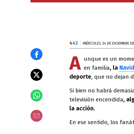
4
4
2
MIÉRCOLES 24 DE DICIEMBRE D
A
unque es un moment
en familia
, la
Navi
deporte
, que no dejan d
Si bien no habrá demasia
televisión encendida
, a
la acción.
En ese sentido, los fanát