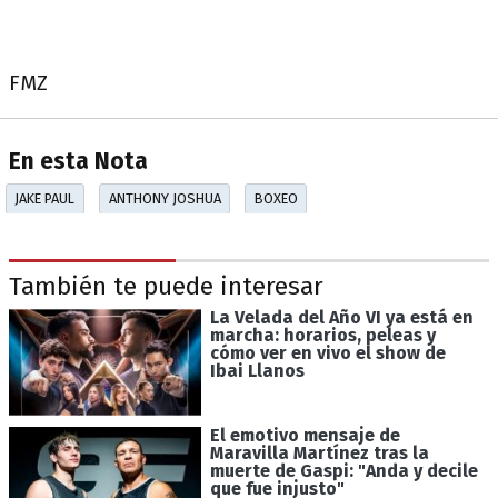
FMZ
En esta Nota
JAKE PAUL
ANTHONY JOSHUA
BOXEO
También te puede interesar
La Velada del Año VI ya está en
marcha: horarios, peleas y
cómo ver en vivo el show de
Ibai Llanos
El emotivo mensaje de
Maravilla Martínez tras la
muerte de Gaspi: "Anda y decile
que fue injusto"