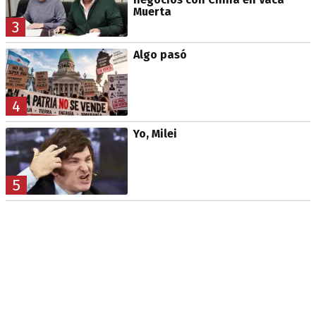
Muerta
3
Algo pasó
4
Yo, Milei
5