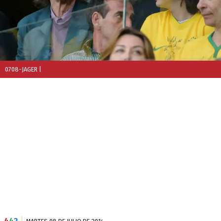
0708-JAGER
|
4
4
2