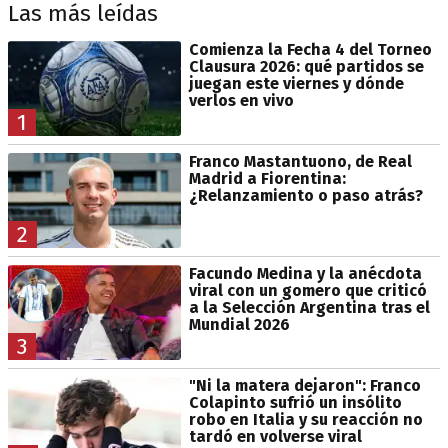
Las más leídas
Comienza la Fecha 4 del Torneo
Clausura 2026: qué partidos se
juegan este viernes y dónde
verlos en vivo
1
Franco Mastantuono, de Real
Madrid a Fiorentina:
¿Relanzamiento o paso atrás?
2
Facundo Medina y la anécdota
viral con un gomero que criticó
a la Selección Argentina tras el
Mundial 2026
3
"Ni la matera dejaron": Franco
Colapinto sufrió un insólito
robo en Italia y su reacción no
tardó en volverse viral