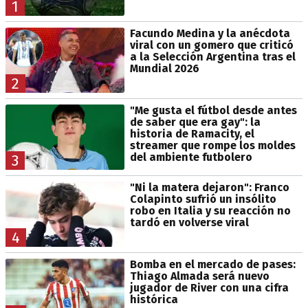
1
Facundo Medina y la anécdota
viral con un gomero que criticó
a la Selección Argentina tras el
Mundial 2026
2
"Me gusta el fútbol desde antes
de saber que era gay": la
historia de Ramacity, el
streamer que rompe los moldes
del ambiente futbolero
3
"Ni la matera dejaron": Franco
Colapinto sufrió un insólito
robo en Italia y su reacción no
tardó en volverse viral
4
Bomba en el mercado de pases:
Thiago Almada será nuevo
jugador de River con una cifra
histórica