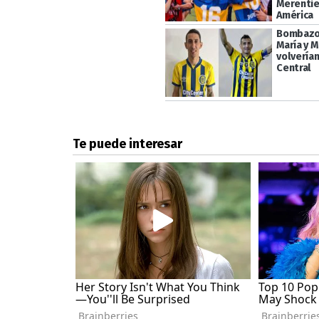
Merentie
América
Bombazos
María y 
volverían
Central