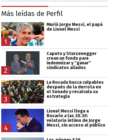
Más leídas de Perfil
Murió Jorge Messi, el papá
de Lionel Messi
1
Caputo y Sturzenegger
crean un fondo para
indemnizar y “ganar”
sindicatos aliados
2
La Rosada busca culpables
después de la derrota en
el Senado y recalcula su
estrategia
3
Lionel Messi llega a
Rosario a las 20.30:
velatorio íntimo de Jorge
Messi, sin acceso al público
4
Los aviones F 16