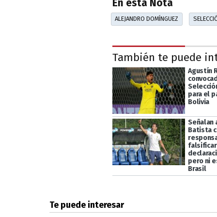
En esta Nota
ALEJANDRO DOMÍNGUEZ
SELECCI
También te puede in
Agustín 
convocad
Selecció
para el p
Bolivia
Señalan 
Batista 
respons
falsificar
declarac
pero ni 
Brasil