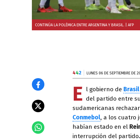
CONTINÚA LA POLÉMICA ENTRE ARGENTINA Y BRASIL.
| AFP
4
4
2
LUNES 06 DE SEPTIEMBRE DE 2
E
l gobierno de
Brasil
del partido entre s
sudamericanas rechazar 
Conmebol
, a los cuatro
habían estado en el
Rei
interrupción del partido