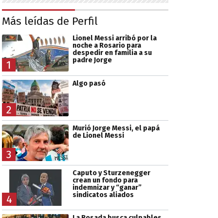
Más leídas de Perfil
Lionel Messi arribó por la
noche a Rosario para
despedir en familia a su
padre Jorge
1
Algo pasó
2
Murió Jorge Messi, el papá
de Lionel Messi
3
Caputo y Sturzenegger
crean un fondo para
indemnizar y “ganar”
sindicatos aliados
4
La Rosada busca culpables