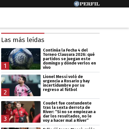
Las más leídas
Continúa la Fecha 4 del
Torneo Clausura 2026: qué
partidos se juegan este
domingo y dónde verlos en
1
vivo
Lionel Messi voló de
urgencia a Rosario y hay
incertidumbre por su
regreso al fútbol
2
Coudet fue contundente
tras la sexta derrota de
River: “Si no se empiezan a
dar los resultados, no le
3
voy a hacer mal a River”