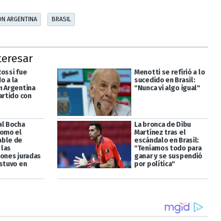
ÓN ARGENTINA
BRASIL
teresar
Rossi fue
Menotti se refirió a lo
o a la
sucedido en Brasil:
n Argentina
"Nunca vi algo igual"
artido con
al Bocha
La bronca de Dibu
como el
Martínez tras el
able de
escándalo en Brasil:
 las
"Teníamos todo para
iones juradas
ganar y se suspendió
estuvo en
por política"