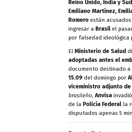
Reino Unido, India y Su
Emiliano Martínez, Emili
Romero
están acusados d
ingresar a
Brasil
el pasa
por falsedad ideológica p
El
Ministerio de Salud
di
adoptadas antes el em
documento destinado a
15.09
del domingo por
A
viceministro adjunto de
brasileño
,
Anvisa
invadi
de la
Policía Federal
la 
disputados apenas 5 mi