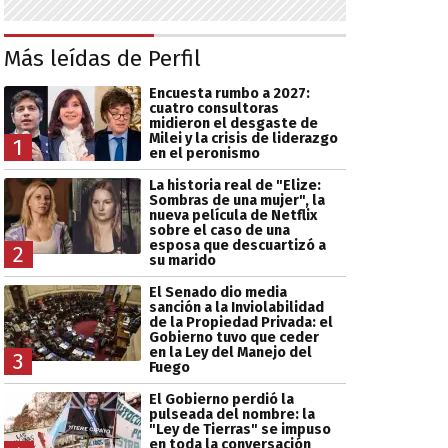
Más leídas de Perfil
Encuesta rumbo a 2027:
cuatro consultoras
midieron el desgaste de
Milei y la crisis de liderazgo
1
en el peronismo
La historia real de "Elize:
Sombras de una mujer", la
nueva película de Netflix
sobre el caso de una
esposa que descuartizó a
2
su marido
El Senado dio media
sanción a la Inviolabilidad
de la Propiedad Privada: el
Gobierno tuvo que ceder
en la Ley del Manejo del
3
Fuego
El Gobierno perdió la
pulseada del nombre: la
"Ley de Tierras" se impuso
en toda la conversación