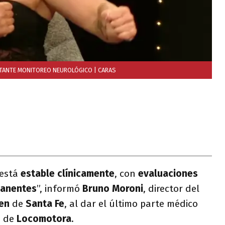
NSTANTE MONITOREO NEUROLÓGICO
| CARAS
está
estable clínicamente
, con
evaluaciones
manentes
”, informó
Bruno Moroni
, director del
len
de
Santa Fe
, al dar el último parte médico
d de
Locomotora
.