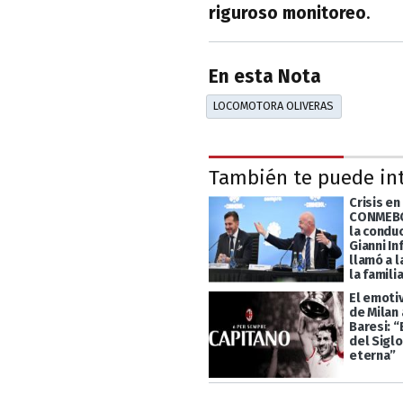
riguroso monitoreo
.
En esta Nota
LOCOMOTORA OLIVERAS
También te puede in
Crisis en 
CONMEBO
la condu
Gianni In
llamó a l
la famili
El emoti
de Milan 
Baresi: 
del Siglo
eterna”