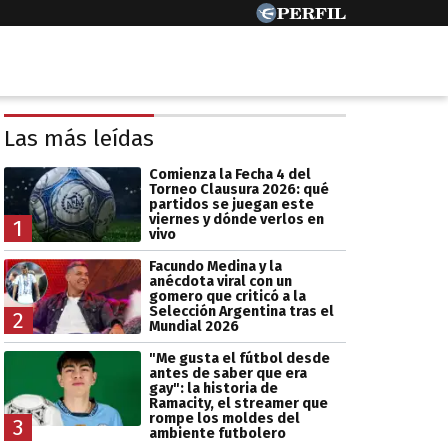
Las más leídas
Comienza la Fecha 4 del
Torneo Clausura 2026: qué
partidos se juegan este
viernes y dónde verlos en
1
vivo
Facundo Medina y la
anécdota viral con un
gomero que criticó a la
Selección Argentina tras el
2
Mundial 2026
"Me gusta el fútbol desde
antes de saber que era
gay": la historia de
Ramacity, el streamer que
rompe los moldes del
3
ambiente futbolero