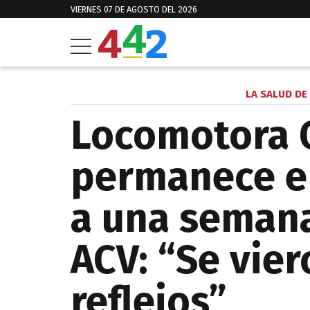
VIERNES 07 DE AGOSTO DEL 2026
LA SALUD DE
Locomotora O
permanece en
a una semana
ACV: “Se vier
reflejos”