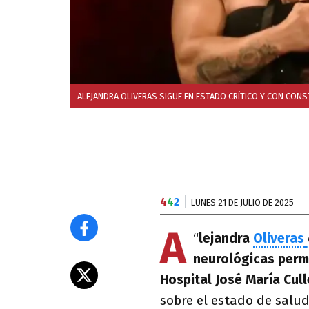
ALEJANDRA OLIVERAS SIGUE EN ESTADO CRÍTICO Y CON CO
4
4
2
LUNES 21 DE JULIO DE 2025
A
“
lejandra
Oliveras
neurológicas per
Hospital José María Cul
sobre el estado de salu