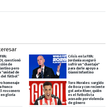
teresar
FIFA:
Crisis en la FIFA:
L cuestionó
Jordania aseguró
cción de
sufrir un "chantaje"
fantino pero
para darle apoyo a
a “unidad de
Gianni Infantino
a del fútbol”
vo homenaje
Toro Morales: surgido
a Franco
de Boca y con reciente
“El rossonero
gol ante River, quién
 en gloria
es el futbolista
acusado por violencia
de género