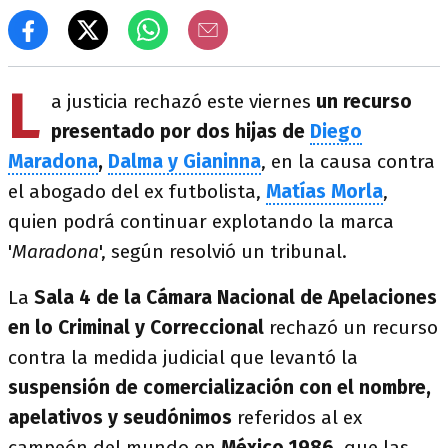
L
a justicia rechazó este viernes
un recurso
presentado por dos hijas de
Diego
Maradona
,
Dalma y Gianinna
, en la causa contra
el abogado del ex futbolista,
Matías Morla
,
quien podrá continuar explotando la marca
'
Maradona
', según resolvió un tribunal.
La
Sala 4 de la Cámara Nacional de Apelaciones
en lo Criminal y Correccional
rechazó un recurso
contra la medida judicial que levantó la
suspensión de comercialización con el nombre,
apelativos y seudónimos
referidos al ex
campeón del mundo en
México
1986
, que las