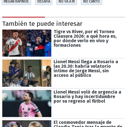
MEGAN RAPINOE
DESAFÍA
NO VA A IR
NO CANTÓ
También te puede interesar
Tigre vs River, por el Torneo
Clausura 2026: a qué hora es,
por dónde verlo en vivo y
formaciones
Lionel Messi llega a Rosario a
las 20.30: habría velatorio
íntimo de Jorge Messi, sin
acceso al público
Lionel Messi voló de urgencia a
Rosario y hay incertidumbre
por su regreso al fútbol
El conmovedor mensaje de
Claudio Tapia tras la muerte de