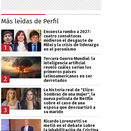
Más leídas de Perfil
Encuesta rumbo a 2027:
cuatro consultoras
midieron el desgaste de
Milei y la crisis de liderazgo
1
en el peronismo
Tercera Guerra Mundial: la
inteligencia artificial
reveló cuáles serían los
primeros países
latinoamericanos en ser
2
derrotados
La historia real de "Elize:
Sombras de una mujer", la
nueva película de Netflix
sobre el caso de una
esposa que descuartizó a
3
su marido
Ricardo Lorenzetti se
metió en el debate sobre
la inhabilitación de Cristina