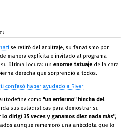
019
nati
se retiró del arbitraje, su fanatismo por
 de manera explícita e invitado al programa
su última locura: un
enorme tatuaje
de la cara
ierna derecha que sorprendió a todos.
ti confesó haber ayudado a River
e autodefine como
"un enfermo" hincha del
da sus estadísticas para demostrar su
r lo dirigí 35 veces y ganamos diez nada más",
nsados aunque rememoró una anécdota que lo