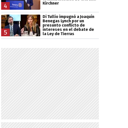
Kirchner
4
Di Tullio impugnó a Joaquín
Benegas Lynch por un
presunto conflicto de
intereses en el debate de
5
la Ley de Tierras