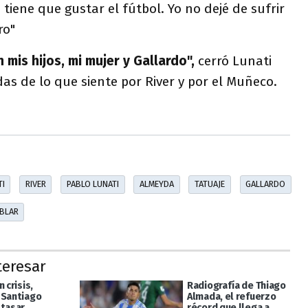
 tiene que gustar el fútbol. Yo no dejé de sufrir
ro"
mis hijos, mi mujer y Gallardo",
cerró Lunati
s de lo que siente por River y por el Muñeco.
TI
RIVER
PABLO LUNATI
ALMEYDA
TATUAJE
GALLARDO
BLAR
teresar
n crisis,
Radiografía de Thiago
 Santiago
Almada, el refuerzo
ltasar
récord que llega a