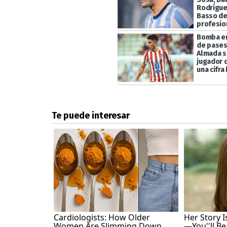
Rodrígue
Basso de
profesio
Bomba en
de pases
Almada s
jugador 
una cifra