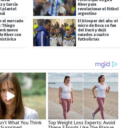
z y García
River para
l plantel
revolucionar el fútbol
nal
argentino
 el mercado
El blooper del año: el
: Thiago
micro de Boca se fue
erá nuevo
del Ducó y dejó
de River con
varados a cuatro
 histórica
futbolistas