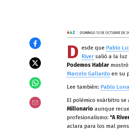
4
4
2
DOMINGO 13 DE OCTUBRE DE 2
D
esde que
Pablo Lu
River
salió a la luz
Podemos Hablar
mostró 
Marcelo Gallardo
en su p
Lee también:
Pablo Luna
El polémico exárbitro s
Millonario
aunque recuer
profesionalismo:
"A Rive
aclara para los mal pe