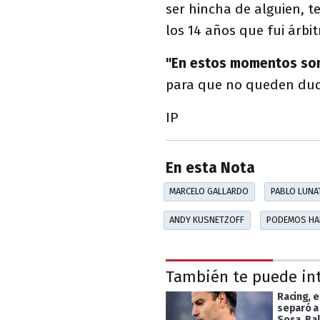
ser hincha de alguien, te
los 14 años que fui árbit
"En estos momentos son 
para que no queden duda
IP
En esta Nota
MARCELO GALLARDO
PABLO LUNA
ANDY KUSNETZOFF
PODEMOS HA
También te puede in
Racing, e
separó a
Sosa, Ba