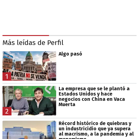
Más leídas de Perfil
Algo pasó
1
La empresa que se le plantó a
Estados Unidos y hace
negocios con China en Vaca
Muerta
2
Récord histórico de quiebras y
un industricidio que ya supera
al macrismo, a la pandemia y al