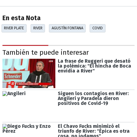
En esta Nota
RIVER PLATE
RIVER
AGUSTÍN FONTANA
COVID
También te puede interesar
La frase de Ruggeri que desató
la polémica: "El hincha de Boca
envidia a River"
Siguen los contagios en River:
Angileri y Paradela dieron
positivos de Covid-19
El Chavo Fucks minimizó el
triunfo de River: "Épica es otra
cosa, no jodamos"