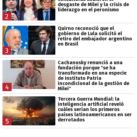
desgaste de Milei y la crisis de
liderazgo en el peronismo
2
Quirno reconoció que el
gobierno de Lula solicitó el
retiro del embajador argentino
en Brasil
3
Cachanosky renunció a una
fundación porque "se ha
transformado en una especie
de Instituto Patria
incondicional de la gestión de
4
Milei"
Tercera Guerra Mundial: la
inteligencia artificial reveló
cuáles serían los primeros
países latinoamericanos en ser
derrotados
5