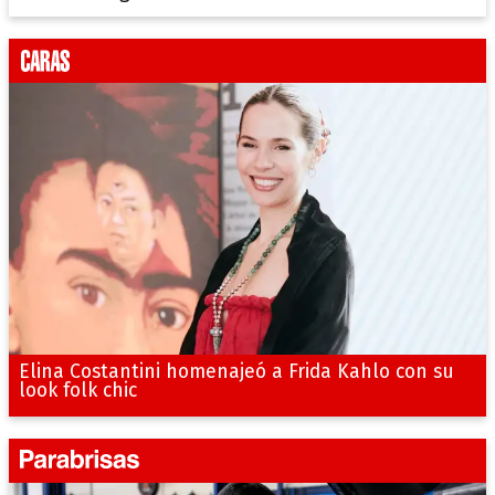
Elina Costantini homenajeó a Frida Kahlo con su
look folk chic