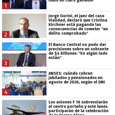
hubo un claro ganador
1
Jorge Gorini, el juez del caso
Vialidad, declaró que Cristina
Kirchner está pagando las
consecuencias de cometer "un
delito comprobado"
2
El Banco Central no pudo dar
precisiones sobre un sobrante
de $4 billones: "En algún lado
están"
3
ANSES: cuándo cobran
jubilados y pensionados en
agosto de 2026, según el DNI
4
Los aviones F 16 sobrevolarán
el centro porteño y este lunes
participarán de la celebración