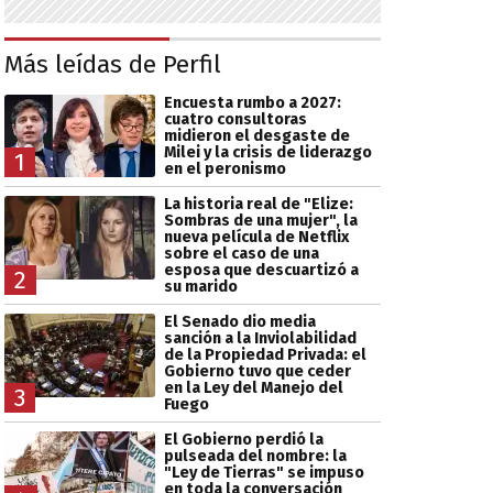
Más leídas de Perfil
Encuesta rumbo a 2027:
cuatro consultoras
midieron el desgaste de
Milei y la crisis de liderazgo
1
en el peronismo
La historia real de "Elize:
Sombras de una mujer", la
nueva película de Netflix
sobre el caso de una
esposa que descuartizó a
2
su marido
El Senado dio media
sanción a la Inviolabilidad
de la Propiedad Privada: el
Gobierno tuvo que ceder
en la Ley del Manejo del
3
Fuego
El Gobierno perdió la
pulseada del nombre: la
"Ley de Tierras" se impuso
en toda la conversación