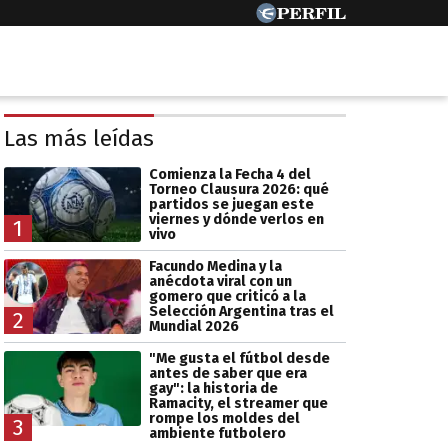
Las más leídas
Comienza la Fecha 4 del
Torneo Clausura 2026: qué
partidos se juegan este
viernes y dónde verlos en
1
vivo
Facundo Medina y la
anécdota viral con un
gomero que criticó a la
Selección Argentina tras el
2
Mundial 2026
"Me gusta el fútbol desde
antes de saber que era
gay": la historia de
Ramacity, el streamer que
rompe los moldes del
3
ambiente futbolero