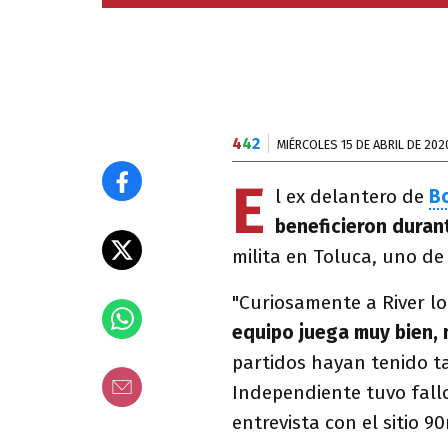
4
4
2
MIÉRCOLES 15 DE ABRIL DE 202
E
l ex delantero de
B
beneficieron durant
milita en Toluca, uno de 
"Curiosamente a River lo
equipo juega muy bien, 
partidos hayan tenido t
Independiente tuvo fallo
entrevista con el sitio 9