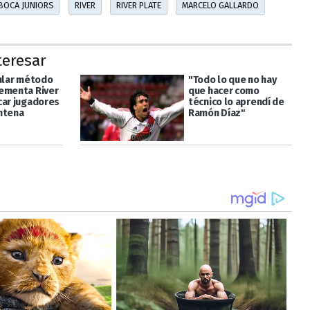
BOCA JUNIORS
RIVER
RIVER PLATE
MARCELO GALLARDO
teresar
cular método
"Todo lo que no hay
ementa River
que hacer como
car jugadores
técnico lo aprendí de
ntena
Ramón Díaz"