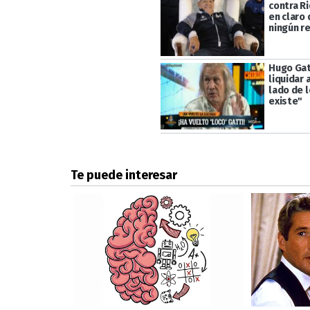
contra R
en claro 
ningún r
Hugo Gatt
liquidar 
lado de l
existe"