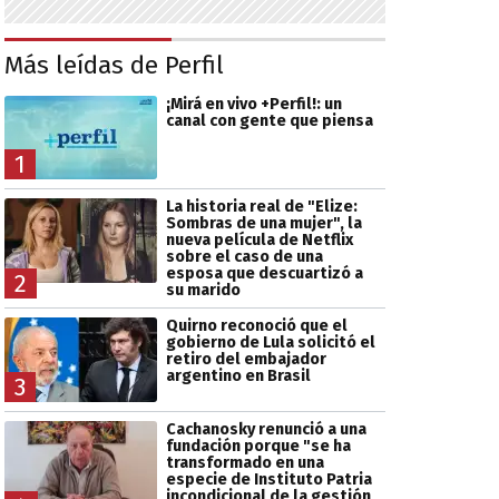
Más leídas de Perfil
¡Mirá en vivo +Perfil!: un
canal con gente que piensa
1
La historia real de "Elize:
Sombras de una mujer", la
nueva película de Netflix
sobre el caso de una
esposa que descuartizó a
2
su marido
Quirno reconoció que el
gobierno de Lula solicitó el
retiro del embajador
argentino en Brasil
3
Cachanosky renunció a una
fundación porque "se ha
transformado en una
especie de Instituto Patria
incondicional de la gestión