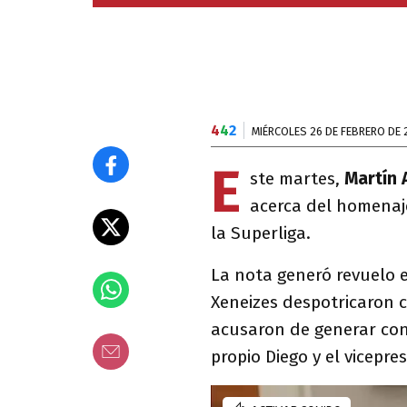
4
4
2
MIÉRCOLES 26 DE FEBRERO DE 
E
ste martes,
Martín 
acerca del homenaje
la Superliga.
La nota generó revuelo e
Xeneizes despotricaron c
acusaron de generar conf
propio Diego y el vicepr