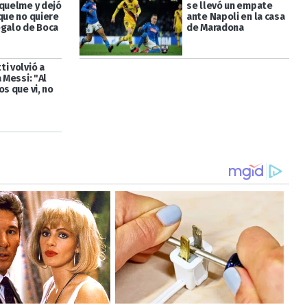
iquelme y dejó
se llevó un empate
que no quiere
ante Napoli en la casa
egalo de Boca
de Maradona
i volvió a
a Messi: "Al
os que vi, no