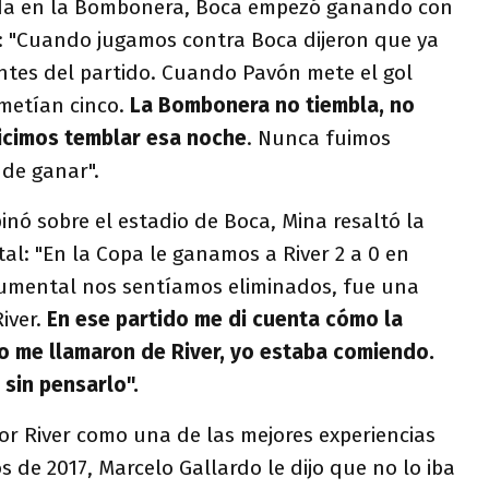
ada en la Bombonera, Boca empezó ganando con
n: "Cuando jugamos contra Boca dijeron que ya
tes del partido. Cuando Pavón mete el gol
metían cinco.
La Bombonera no tiembla, no
hicimos temblar esa noche
. Nunca fuimos
 de ganar".
pinó sobre el estadio de Boca, Mina resaltó la
l: "En la Copa le ganamos a River 2 a 0 en
umental nos sentíamos eliminados, fue una
iver.
En ese partido me di cuenta cómo la
o me llamaron de River, yo estaba comiendo.
 sin pensarlo".
or River como una de las mejores experiencias
s de 2017, Marcelo Gallardo le dijo que no lo iba