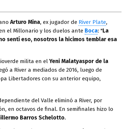
iano
Arturo Mina
, ex jugador de
River Plate
,
en el Millonario y los duelos ante
Boca
: "
La
o sentí eso, nosotros la hicimos temblar esa
ioverde milita en el
Yeni Malatyaspor de la
legó a River a mediados de 2016, luego de
Copa Libertadores con su anterior equipo,
dependiente del Valle eliminó a River, por
, en octavos de final. En semifinales hizo lo
illermo Barros Schelotto
.