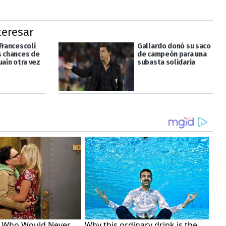
teresar
Francescoli
Gallardo donó su saco
s chances de
de campeón para una
uaín otra vez
subasta solidaria