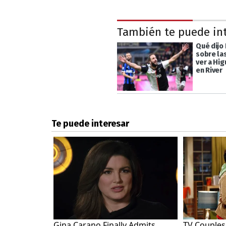
También te puede in
Qué dijo 
sobre la
ver a Hig
en River