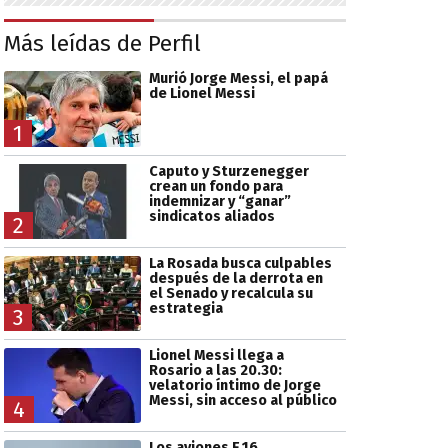
Más leídas de Perfil
Murió Jorge Messi, el papá
de Lionel Messi
1
Caputo y Sturzenegger
crean un fondo para
indemnizar y “ganar”
sindicatos aliados
2
La Rosada busca culpables
después de la derrota en
el Senado y recalcula su
estrategia
3
Lionel Messi llega a
Rosario a las 20.30:
velatorio íntimo de Jorge
Messi, sin acceso al público
4
Los aviones F 16