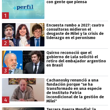
con gente que piensa
1
Encuesta rumbo a 2027: cuatro
consultoras midieron el
desgaste de Milei y la crisis de
liderazgo en el peronismo
2
Quirno reconoció que el
gobierno de Lula solicitó el
retiro del embajador argentino
en Brasil
3
Cachanosky renunció a una
fundación porque "se ha
transformado en una especie
de Instituto Patria
incondicional de la gestión de
4
Milei"
Tercera Guerra Mundial: la