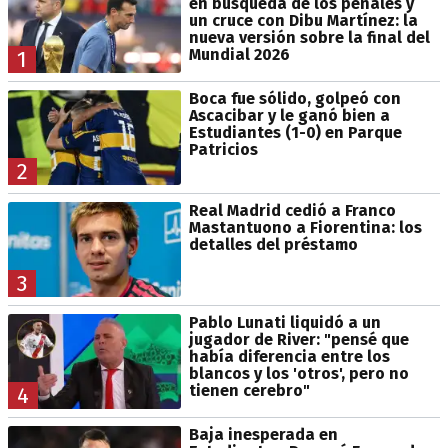
en búsqueda de los penales y
un cruce con Dibu Martínez: la
nueva versión sobre la final del
Mundial 2026
1
Boca fue sólido, golpeó con
Ascacibar y le ganó bien a
Estudiantes (1-0) en Parque
Patricios
2
Real Madrid cedió a Franco
Mastantuono a Fiorentina: los
detalles del préstamo
3
Pablo Lunati liquidó a un
jugador de River: "pensé que
había diferencia entre los
blancos y los 'otros', pero no
tienen cerebro"
4
Baja inesperada en