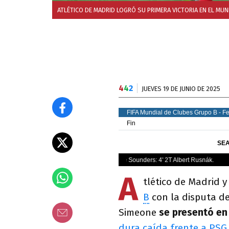
ATLÉTICO DE MADRID LOGRÓ SU PRIMERA VICTORIA EN EL MUN
4
4
2
JUEVES 19 DE JUNIO DE 2025
A
tlético de Madrid 
B
con la disputa de
Simeone
se presentó en
dura caída frente a PSG