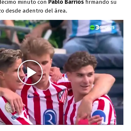
 décimo minuto con
Pablo Barrios
firmando su
zo desde adentro del área.