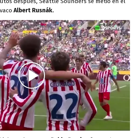
nutos después, Seattle Sounders se metió en el
ovaco
Albert Rusnák.