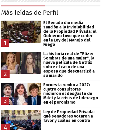
Más leídas de Perfil
El Senado dio media
sanción a la Inviolabilidad
de la Propiedad Privada: el
Gobierno tuvo que ceder
en la Ley del Manejo del
1
Fuego
La historia real de "Elize:
Sombras de una mujer", la
nueva película de Netflix
sobre el caso de una
esposa que descuartizó a
2
su marido
Encuesta rumbo a 2027:
cuatro consultoras
midieron el desgaste de
Milei y la crisis de liderazgo
3
en el peronismo
Ley de Propiedad Privada:
qué senadores votaron a
favor y cuáles en contra
4