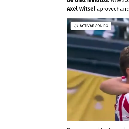
de diez minutos.
Atlétic
Axel Witsel
aprovechando