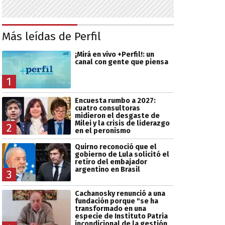
Más leídas de Perfil
¡Mirá en vivo +Perfil!: un
canal con gente que piensa
1
Encuesta rumbo a 2027:
cuatro consultoras
midieron el desgaste de
Milei y la crisis de liderazgo
2
en el peronismo
Quirno reconoció que el
gobierno de Lula solicitó el
retiro del embajador
argentino en Brasil
3
Cachanosky renunció a una
fundación porque "se ha
transformado en una
especie de Instituto Patria
incondicional de la gestión