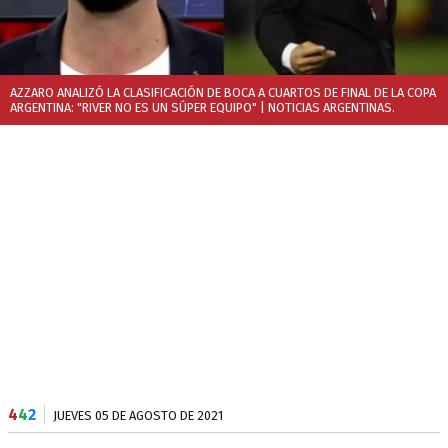
AZZARO ANALIZÓ LA CLASIFICACIÓN DE BOCA A CUARTOS DE FINAL DE LA COPA
ARGENTINA: "RIVER NO ES UN SÚPER EQUIPO"
| NOTICIAS ARGENTINAS.
4
4
2
JUEVES 05 DE AGOSTO DE 2021