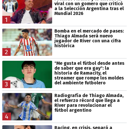
viral con un gomero que criticó
a la Selección Argentina tras el
Mundial 2026
1
Bomba en el mercado de pases:
Thiago Almada será nuevo
jugador de River con una cifra
histórica
2
"Me gusta el fútbol desde antes
de saber que era gay": la
historia de Ramacity, el
streamer que rompe los moldes
del ambiente futbolero
3
Radiografía de Thiago Almada,
el refuerzo récord que llega a
River para revolucionar el
fútbol argentino
4
Racing, en crisis, separó a