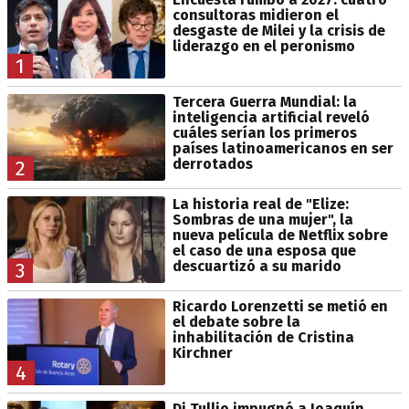
consultoras midieron el
desgaste de Milei y la crisis de
liderazgo en el peronismo
1
Tercera Guerra Mundial: la
inteligencia artificial reveló
cuáles serían los primeros
países latinoamericanos en ser
derrotados
2
La historia real de "Elize:
Sombras de una mujer", la
nueva película de Netflix sobre
el caso de una esposa que
descuartizó a su marido
3
Ricardo Lorenzetti se metió en
el debate sobre la
inhabilitación de Cristina
Kirchner
4
Di Tullio impugnó a Joaquín