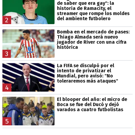
de saber que era gay": la
historia de Ramacity, el
streamer que rompe los moldes
del ambiente futbolero
2
Bomba en el mercado de pases:
Thiago Almada será nuevo
jugador de River con una cifra
histórica
3
La FIFA se disculpó por el
intento de privatizar el
Mundial, pero avisó: "No
toleraremos más ataques"
4
El blooper del año: el micro de
Boca se fue del Ducó y dejó
varados a cuatro futbolistas
5