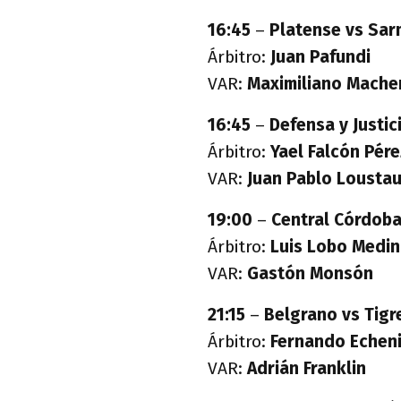
16:45
–
Platense vs Sar
Árbitro:
Juan Pafundi
VAR:
Maximiliano Mache
16:45
–
Defensa y Justic
Árbitro:
Yael Falcón Pére
VAR:
Juan Pablo Lousta
19:00
–
Central Córdoba
Árbitro:
Luis Lobo Medi
VAR:
Gastón Monsón
21:15
–
Belgrano vs Tigr
Árbitro:
Fernando Echen
VAR:
Adrián Franklin