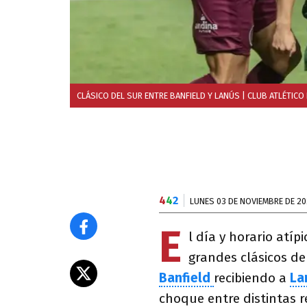
CLÁSICO DEL SUR ENTRE BANFIELD Y LANÚS
| CLUB ATLÉTICO
4
4
2
LUNES 03 DE NOVIEMBRE DE 2
E
l día y horario atí
grandes clásicos de
Banfield
recibiendo a
La
choque entre distintas r