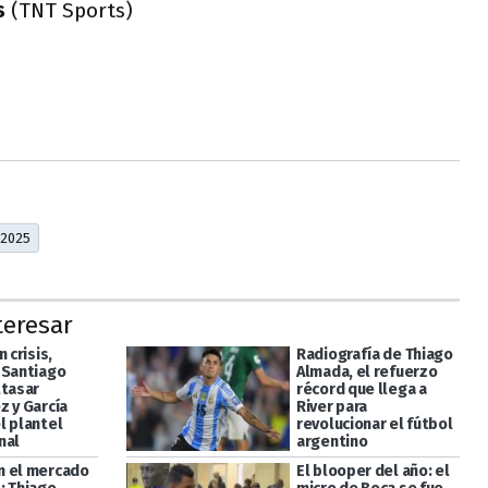
s
(TNT Sports)
 2025
teresar
n crisis,
Radiografía de Thiago
 Santiago
Almada, el refuerzo
ltasar
récord que llega a
z y García
River para
l plantel
revolucionar el fútbol
nal
argentino
 el mercado
El blooper del año: el