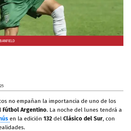
 BANFIELD
025
picos no empañan la importancia de uno de los
l
Fútbol Argentino
. La noche del lunes tendrá a
nús
en la edición
132
del
Clásico del Sur
, con
ealidades.