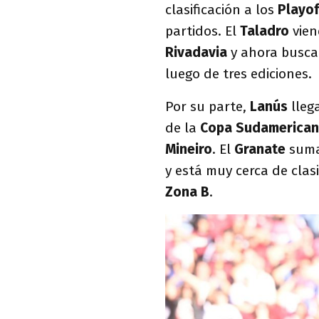
clasificación a los
Playof
partidos. El
Taladro
vien
Rivadavia
y ahora buscar
luego de tres ediciones.
Por su parte,
Lanús
llega
de la
Copa Sudamerican
Mineiro
. El
Granate
sum
y está muy cerca de clas
Zona B
.