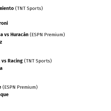
miento
(TNT Sports)
roni
ia vs Huracán
(ESPN Premium)
z
u
 vs Racing
(TNT Sports)
na
e
(ESPN Premium)
ique