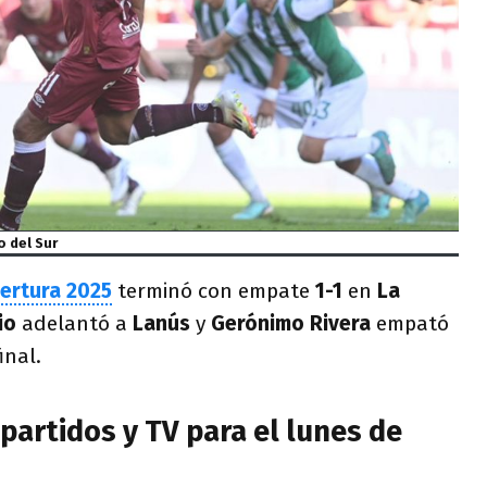
o del Sur
ertura 2025
terminó con empate
1-1
en
La
io
adelantó a
Lanús
y
Gerónimo Rivera
empató
inal.
partidos y TV para el lunes de