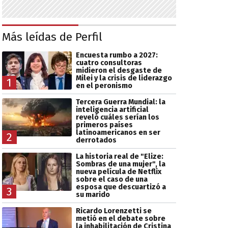
Más leídas de Perfil
Encuesta rumbo a 2027:
cuatro consultoras
midieron el desgaste de
Milei y la crisis de liderazgo
1
en el peronismo
Tercera Guerra Mundial: la
inteligencia artificial
reveló cuáles serían los
primeros países
latinoamericanos en ser
2
derrotados
La historia real de "Elize:
Sombras de una mujer", la
nueva película de Netflix
sobre el caso de una
esposa que descuartizó a
3
su marido
Ricardo Lorenzetti se
metió en el debate sobre
la inhabilitación de Cristina