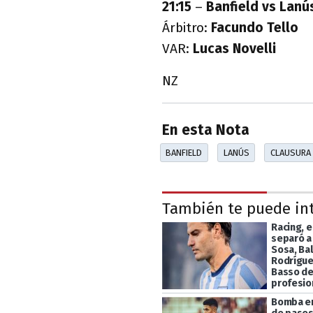
21:15
–
Banfield vs Lanú
Árbitro:
Facundo Tello
VAR:
Lucas Novelli
NZ
En esta Nota
BANFIELD
LANÚS
CLAUSURA
También te puede in
Racing, e
separó a
Sosa, Ba
Rodrígue
Basso de
profesio
Bomba en