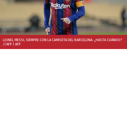
LIONEL MESSI, SIEMPRE CON LA CAMISETA DEL BARCELONA. ¿HASTA CUÁNDO?
//AFP
| AFP