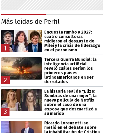
Más leídas de Perfil
Encuesta rumbo a 2027:
cuatro consultoras
midieron el desgaste de
Milei y la crisis de liderazgo
1
en el peronismo
Tercera Guerra Mundial: la
inteligencia artificial
reveló cuáles serían los
primeros países
latinoamericanos en ser
2
derrotados
La historia real de "Elize:
Sombras de una mujer", la
nueva película de Netflix
sobre el caso de una
esposa que descuartizó a
3
su marido
Ricardo Lorenzetti se
metió en el debate sobre
la inhabilitación de Cristina