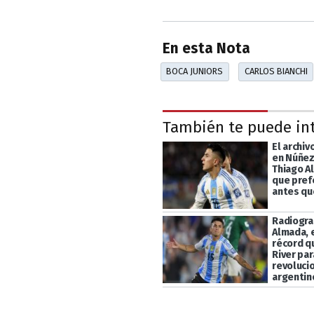
En esta Nota
BOCA JUNIORS
CARLOS BIANCHI
También te puede in
El archi
en Núñez:
Thiago A
que prefe
antes qu
Radiogra
Almada, 
récord q
River par
revolucio
argentin