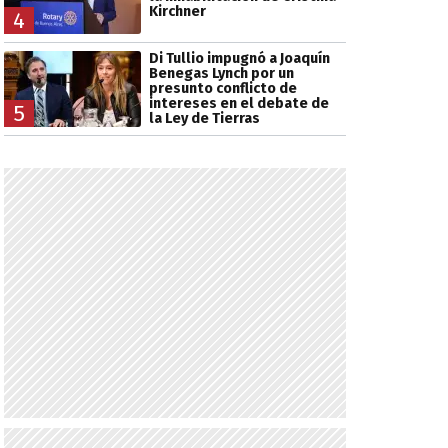
Kirchner
4
Di Tullio impugnó a Joaquín
Benegas Lynch por un
presunto conflicto de
intereses en el debate de
5
la Ley de Tierras