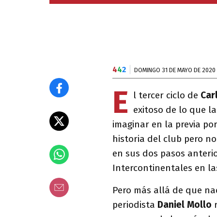
4
4
2
DOMINGO 31 DE MAYO DE 2020
E
l tercer ciclo de
Car
exitoso de lo que l
imaginar en la previa po
historia del club pero n
en sus dos pasos anterio
Intercontinentales en la
Pero más allá de que nad
periodista
Daniel Mollo
r