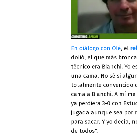
En diálogo con Olé
, el
re
dolió, el que más bronca
técnico era Bianchi. Yo
una cama. No sé si algu
totalmente convencido d
cama a Bianchi. A mí me 
ya perdiera 3-0 con Estud
jugada aunque sea por n
para sacar. Y yo decía, 
de todos".