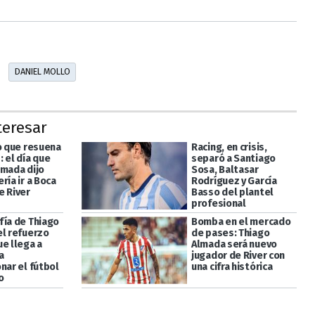
DANIEL MOLLO
teresar
vo que resuena
Racing, en crisis,
 el día que
separó a Santiago
lmada dijo
Sosa, Baltasar
ría ir a Boca
Rodríguez y García
e River
Basso del plantel
profesional
fía de Thiago
Bomba en el mercado
el refuerzo
de pases: Thiago
ue llega a
Almada será nuevo
a
jugador de River con
nar el fútbol
una cifra histórica
o