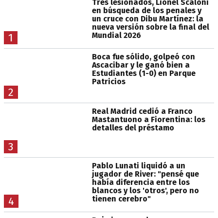
Tres lesionados, Lionel Scaloni
en búsqueda de los penales y
un cruce con Dibu Martínez: la
nueva versión sobre la final del
Mundial 2026
1
Boca fue sólido, golpeó con
Ascacibar y le ganó bien a
Estudiantes (1-0) en Parque
Patricios
2
Real Madrid cedió a Franco
Mastantuono a Fiorentina: los
detalles del préstamo
3
Pablo Lunati liquidó a un
jugador de River: "pensé que
había diferencia entre los
blancos y los 'otros', pero no
tienen cerebro"
4