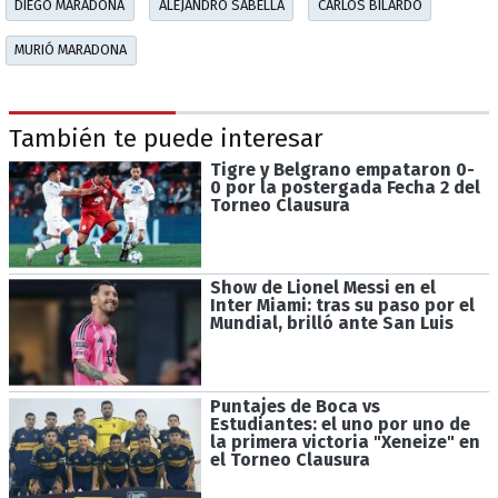
DIEGO MARADONA
ALEJANDRO SABELLA
CARLOS BILARDO
MURIÓ MARADONA
También te puede interesar
Tigre y Belgrano empataron 0-
0 por la postergada Fecha 2 del
Torneo Clausura
Show de Lionel Messi en el
Inter Miami: tras su paso por el
Mundial, brilló ante San Luis
Puntajes de Boca vs
Estudiantes: el uno por uno de
la primera victoria "Xeneize" en
el Torneo Clausura