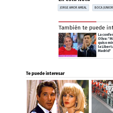
JORGE AMOR AMEAL
BOCA JUNIO
También te puede in
La confe
Oliva: "
quiso mir
la Liber
Madrid"