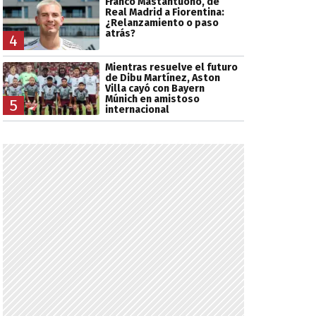
Franco Mastantuono, de
Real Madrid a Fiorentina:
¿Relanzamiento o paso
atrás?
4
Mientras resuelve el futuro
de Dibu Martínez, Aston
Villa cayó con Bayern
Múnich en amistoso
5
internacional