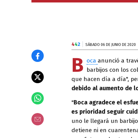
4
4
2
SÁBADO 06 DE JUNIO DE 2020
B
oca
anunció a travé
barbijos con los co
que hacen día a día", pe
debido al aumento de l
"
Boca agradece el esfue
es prioridad seguir cui
uno le llegará un barbijo
detiene ni en cuarentena