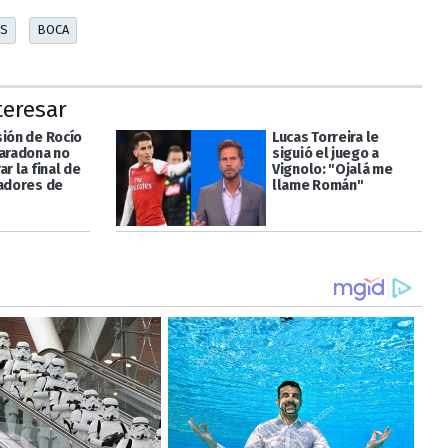
RS
BOCA
teresar
sión de Rocío
Lucas Torreira le
Maradona no
siguió el juego a
ar la final de
Vignolo: "Ojalá me
tadores de
llame Román"