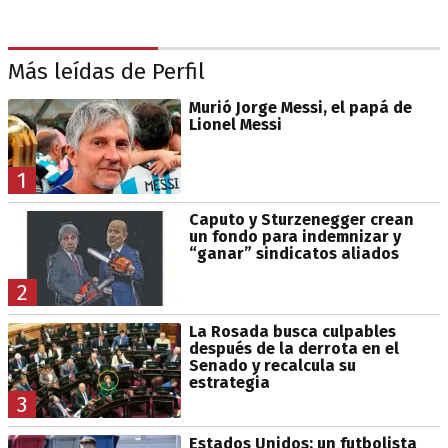
Más leídas de Perfil
Murió Jorge Messi, el papá de
Lionel Messi
1
Caputo y Sturzenegger crean
un fondo para indemnizar y
“ganar” sindicatos aliados
2
La Rosada busca culpables
después de la derrota en el
Senado y recalcula su
estrategia
3
Estados Unidos: un futbolista