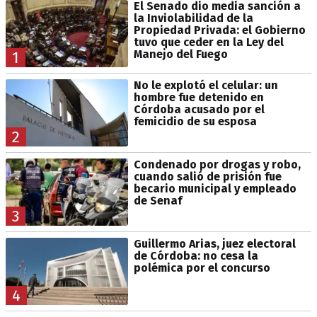
El Senado dio media sanción a
la Inviolabilidad de la
Propiedad Privada: el Gobierno
tuvo que ceder en la Ley del
Manejo del Fuego
1
No le explotó el celular: un
hombre fue detenido en
Córdoba acusado por el
femicidio de su esposa
2
Condenado por drogas y robo,
cuando salió de prisión fue
becario municipal y empleado
de Senaf
3
Guillermo Arias, juez electoral
de Córdoba: no cesa la
polémica por el concurso
4