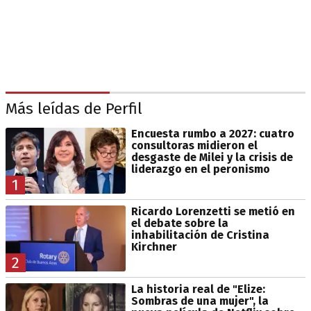
Más leídas de Perfil
Encuesta rumbo a 2027: cuatro
consultoras midieron el
desgaste de Milei y la crisis de
liderazgo en el peronismo
1
Ricardo Lorenzetti se metió en
el debate sobre la
inhabilitación de Cristina
Kirchner
2
La historia real de "Elize:
Sombras de una mujer", la