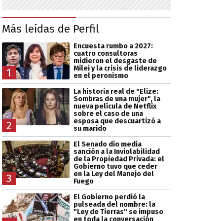
Más leídas de Perfil
Encuesta rumbo a 2027:
cuatro consultoras
midieron el desgaste de
Milei y la crisis de liderazgo
1
en el peronismo
La historia real de "Elize:
Sombras de una mujer", la
nueva película de Netflix
sobre el caso de una
esposa que descuartizó a
2
su marido
El Senado dio media
sanción a la Inviolabilidad
de la Propiedad Privada: el
Gobierno tuvo que ceder
en la Ley del Manejo del
3
Fuego
El Gobierno perdió la
pulseada del nombre: la
"Ley de Tierras" se impuso
en toda la conversación