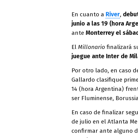
En cuanto a
River
,
debut
junio a las 19 (hora Arg
ante
Monterrey el sábad
El
Millonario
finalizará s
juegue ante Inter de Mil
Por otro lado, en caso 
Gallardo clasifique prime
14 (hora Argentina) fren
ser Fluminense, Boruss
En caso de finalizar seg
de julio en el Atlanta M
confirmar ante alguno 