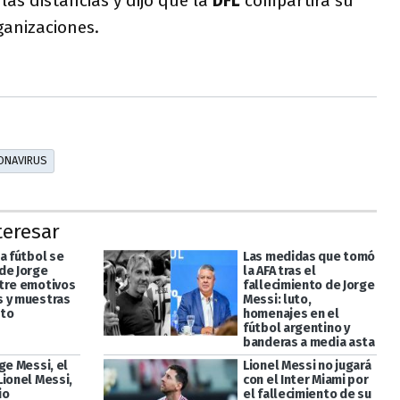
las distancias y dijo que la
DFL
compartirá su
ganizaciones.
ONAVIRUS
teresar
a fútbol se
Las medidas que tomó
de Jorge
la AFA tras el
tre emotivos
fallecimiento de Jorge
 y muestras
Messi: luto,
eto
homenajes en el
fútbol argentino y
banderas a media asta
ge Messi, el
Lionel Messi no jugará
Lionel Messi,
con el Inter Miami por
io
el fallecimiento de su