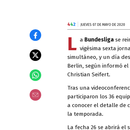
4
4
2
JUEVES 07 DE MAYO DE 2020
L
a
Bundesliga
se re
vigésima sexta jorn
simultáneo, y un día des
Berlin, según informó el
Christian Seifert.
Tras una videoconferenc
participaron los 36 equi
a conocer el detalle de 
la temporada.
La fecha 26 se abrirá el