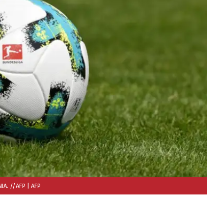
IA. //AFP
| AFP