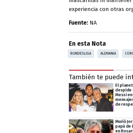
mascarillas ni mantener 
experiencia con otras or
Fuente:
NA
En esta Nota
BUNDESLIGA
ALEMANIA
COR
También te puede in
El planet
despide 
Messi en
mensajes
de resp
Murió Jor
papá de 
en Rosar