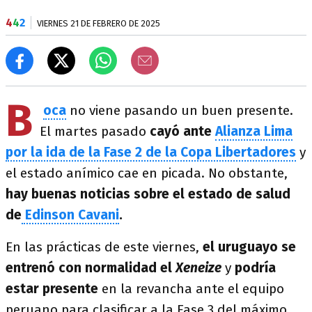
4
4
2
VIERNES 21 DE FEBRERO DE 2025
B
oca
no viene pasando un buen presente.
El martes pasado
cayó ante
Alianza Lima
por la ida de la Fase 2 de la Copa Libertadores
y
el estado anímico cae en picada. No obstante,
hay buenas noticias sobre el estado de salud
de
Edinson Cavani
.
En las prácticas de este viernes,
el uruguayo se
entrenó con normalidad el
Xeneize
y
podría
estar presente
en la revancha ante el equipo
peruano para clasificar a la Fase 3 del máximo