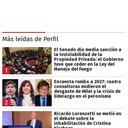
Más leídas de Perfil
El Senado dio media sanción a
la Inviolabilidad de la
Propiedad Privada: el Gobierno
tuvo que ceder en la Ley del
Manejo del Fuego
1
Encuesta rumbo a 2027: cuatro
consultoras midieron el
desgaste de Milei y la crisis de
liderazgo en el peronismo
2
Ricardo Lorenzetti se metió en
el debate sobre la
inhabilitación de Cristina