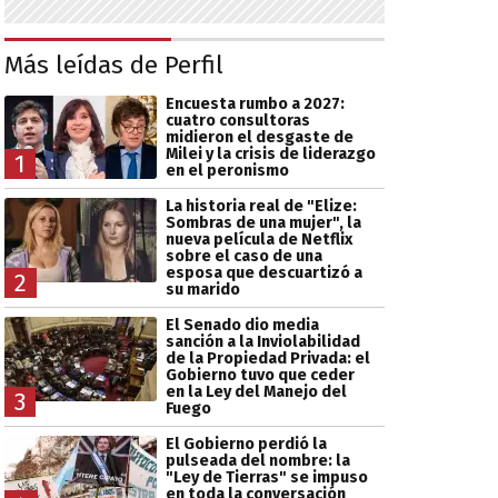
Más leídas de Perfil
Encuesta rumbo a 2027:
cuatro consultoras
midieron el desgaste de
Milei y la crisis de liderazgo
1
en el peronismo
La historia real de "Elize:
Sombras de una mujer", la
nueva película de Netflix
sobre el caso de una
esposa que descuartizó a
2
su marido
El Senado dio media
sanción a la Inviolabilidad
de la Propiedad Privada: el
Gobierno tuvo que ceder
en la Ley del Manejo del
3
Fuego
El Gobierno perdió la
pulseada del nombre: la
"Ley de Tierras" se impuso
en toda la conversación