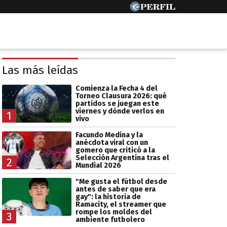
Las más leídas
Comienza la Fecha 4 del
Torneo Clausura 2026: qué
partidos se juegan este
viernes y dónde verlos en
1
vivo
Facundo Medina y la
anécdota viral con un
gomero que criticó a la
Selección Argentina tras el
2
Mundial 2026
"Me gusta el fútbol desde
antes de saber que era
gay": la historia de
Ramacity, el streamer que
rompe los moldes del
3
ambiente futbolero