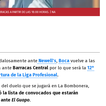
RACAS A PARTIR DE LAS 18:00 HORAS.
| NA
ndalosamente ante
Newell's
,
Boca
vuelve a las
á ante
Barracas Central
por lo que será la
12°
tura de la Liga Profesional
.
s del duelo que se jugará en La Bombonera,
 la lista de convocados que estarán
o ante
El Guapo
.