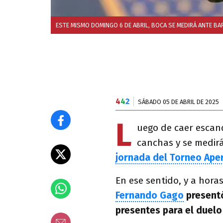
ESTE MISMO DOMINGO 6 DE ABRIL, BOCA SE MEDIRÁ ANTE BAR
4
4
2
SÁBADO 05 DE ABRIL DE 2025
L
uego de caer esca
canchas y se medir
jornada del Torneo Aper
En ese sentido, y a hora
Fernando Gago
presentó
presentes para el duel