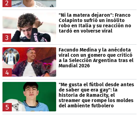
2
"Ni la matera dejaron": Franco
Colapinto sufrió un insólito
robo en Italia y su reacción no
tardó en volverse viral
3
Facundo Medina y la anécdota
viral con un gomero que criticó
a la Selección Argentina tras el
Mundial 2026
4
"Me gusta el fútbol desde antes
de saber que era gay": la
historia de Ramacity, el
streamer que rompe los moldes
del ambiente futbolero
5