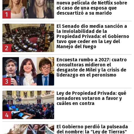
nueva película de Netflix sobre
el caso de una esposa que
descuartizó a su marido
1
El Senado dio media sanción a
la Inviolabilidad de la
Propiedad Privada: el Gobierno
tuvo que ceder en la Ley del
Manejo del Fuego
2
Encuesta rumbo a 2027: cuatro
consultoras midieron el
desgaste de Milei y la crisis de
liderazgo en el peronismo
3
Ley de Propiedad Privada: qué
senadores votaron a favor y
cuáles en contra
4
El Gobierno perdió la pulseada
del nombre: la "Ley de Tierras"