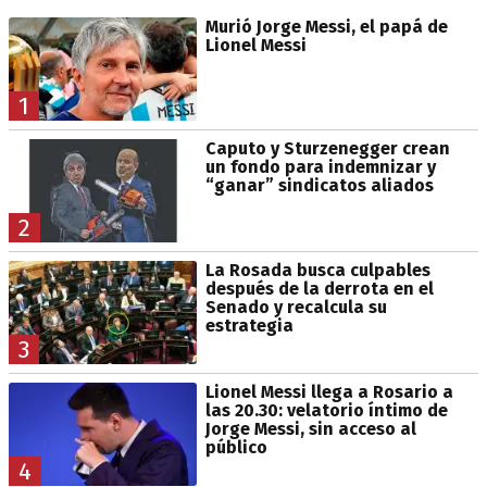
Murió Jorge Messi, el papá de
Lionel Messi
1
Caputo y Sturzenegger crean
un fondo para indemnizar y
“ganar” sindicatos aliados
2
La Rosada busca culpables
después de la derrota en el
Senado y recalcula su
estrategia
3
Lionel Messi llega a Rosario a
las 20.30: velatorio íntimo de
Jorge Messi, sin acceso al
público
4