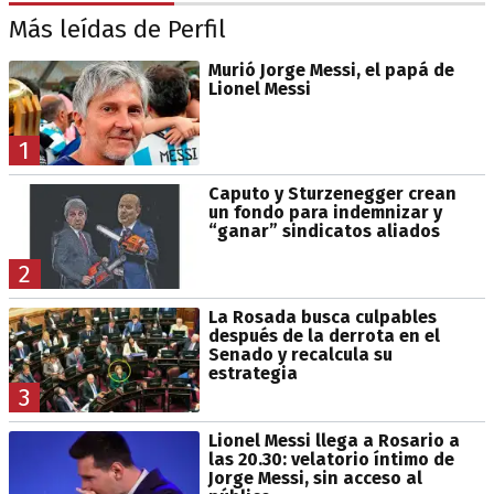
Más leídas de Perfil
Murió Jorge Messi, el papá de
Lionel Messi
1
Caputo y Sturzenegger crean
un fondo para indemnizar y
“ganar” sindicatos aliados
2
La Rosada busca culpables
después de la derrota en el
Senado y recalcula su
estrategia
3
Lionel Messi llega a Rosario a
las 20.30: velatorio íntimo de
Jorge Messi, sin acceso al