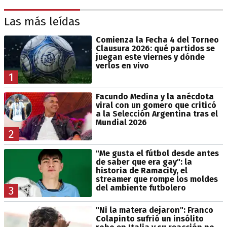
Las más leídas
Comienza la Fecha 4 del Torneo
Clausura 2026: qué partidos se
juegan este viernes y dónde
verlos en vivo
1
Facundo Medina y la anécdota
viral con un gomero que criticó
a la Selección Argentina tras el
Mundial 2026
2
"Me gusta el fútbol desde antes
de saber que era gay": la
historia de Ramacity, el
streamer que rompe los moldes
del ambiente futbolero
3
"Ni la matera dejaron": Franco
Colapinto sufrió un insólito