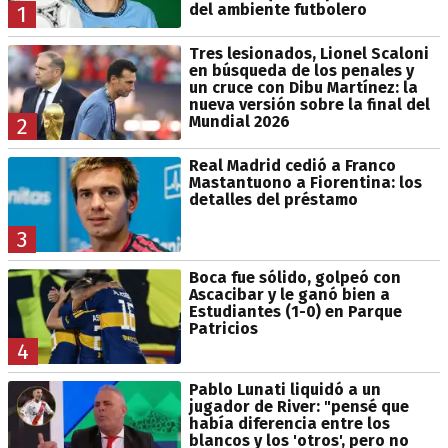
del ambiente futbolero
1
Tres lesionados, Lionel Scaloni
en búsqueda de los penales y
un cruce con Dibu Martínez: la
nueva versión sobre la final del
Mundial 2026
2
Real Madrid cedió a Franco
Mastantuono a Fiorentina: los
detalles del préstamo
3
Boca fue sólido, golpeó con
Ascacibar y le ganó bien a
Estudiantes (1-0) en Parque
Patricios
4
Pablo Lunati liquidó a un
jugador de River: "pensé que
había diferencia entre los
blancos y los 'otros', pero no