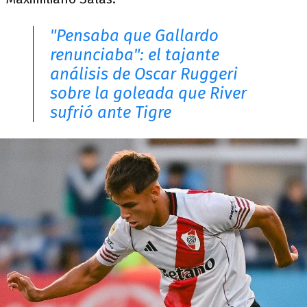
"Pensaba que Gallardo
renunciaba": el tajante
análisis de Oscar Ruggeri
sobre la goleada que River
sufrió ante Tigre