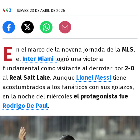
4
4
2
JUEVES 23 DE ABRIL DE 2026
E
n el marco de la novena jornada de la
MLS
,
el
Inter Miami
l
ogró una victoria
fundamental como visitante al derrotar por
2-0
al
Real Salt Lake
. Aunque
Lionel Messi
tiene
acostumbrados a los fanáticos con sus golazos,
en la noche del miércoles
el protagonista fue
Rodrigo De Paul
.