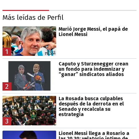
Más leídas de Perfil
Murió Jorge Messi, el papá de
Lionel Messi
1
Caputo y Sturzenegger crean
un fondo para indemnizar y
“ganar” sindicatos aliados
2
La Rosada busca culpables
después de la derrota en el
Senado y recalcula su
estrategia
3
Lionel Messi llega a Rosario a
las 20.30: velatorio íntimo de