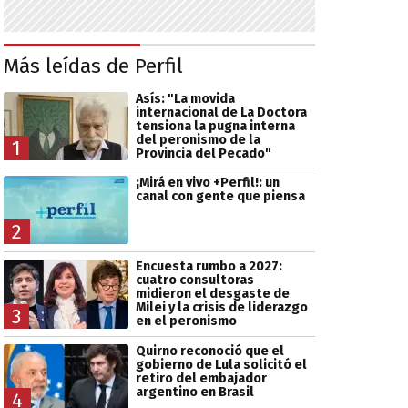
Más leídas de Perfil
Asís: "La movida
internacional de La Doctora
tensiona la pugna interna
del peronismo de la
1
Provincia del Pecado"
¡Mirá en vivo +Perfil!: un
canal con gente que piensa
2
Encuesta rumbo a 2027:
cuatro consultoras
midieron el desgaste de
Milei y la crisis de liderazgo
3
en el peronismo
Quirno reconoció que el
gobierno de Lula solicitó el
retiro del embajador
argentino en Brasil
4