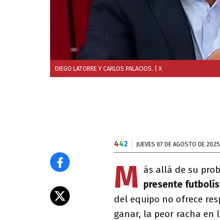
DIEGO LATORRE Y CARLOS PALACIOS.
| X
4
4
2
JUEVES 07 DE AGOSTO DE 2025
M
ás allá de su pro
presente futbolí
del equipo no ofrece res
ganar, la peor racha en l