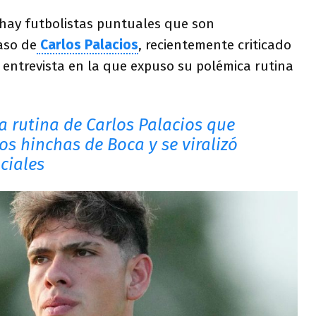
 hay futbolistas puntuales que son
aso de
Carlos Palacios
, recientemente criticado
 entrevista en la que expuso su polémica rutina
a rutina de Carlos Palacios que
os hinchas de Boca y se viralizó
ciales