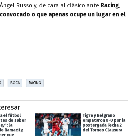
Ángel Russo y, de cara al clásico ante
Racing
,
 convocado o que apenas ocupe un lugar en el
S
BOCA
RACING
teresar
a el fútbol
Tigre y Belgrano
tes de saber
empataron 0-0 por la
ay": la
postergada Fecha 2
de Ramacity,
del Torneo Clausura
mer que