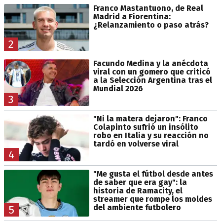
Franco Mastantuono, de Real
Madrid a Fiorentina:
¿Relanzamiento o paso atrás?
2
Facundo Medina y la anécdota
viral con un gomero que criticó
a la Selección Argentina tras el
Mundial 2026
3
"Ni la matera dejaron": Franco
Colapinto sufrió un insólito
robo en Italia y su reacción no
tardó en volverse viral
4
"Me gusta el fútbol desde antes
de saber que era gay": la
historia de Ramacity, el
streamer que rompe los moldes
del ambiente futbolero
5