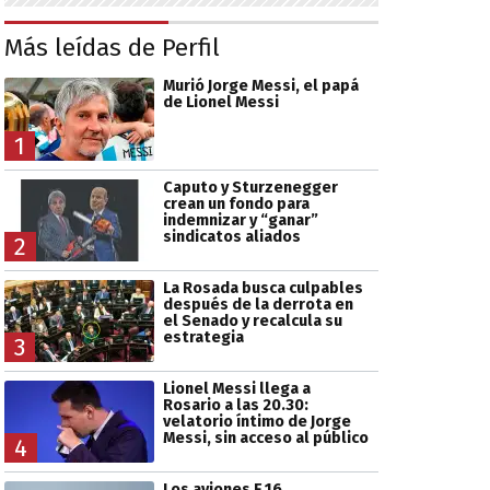
Más leídas de Perfil
Murió Jorge Messi, el papá
de Lionel Messi
1
Caputo y Sturzenegger
crean un fondo para
indemnizar y “ganar”
sindicatos aliados
2
La Rosada busca culpables
después de la derrota en
el Senado y recalcula su
estrategia
3
Lionel Messi llega a
Rosario a las 20.30:
velatorio íntimo de Jorge
Messi, sin acceso al público
4
Los aviones F 16