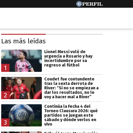
Las más leídas
Lionel Messi voló de
urgencia a Rosario y hay
incertidumbre por su
regreso al fútbol
1
Coudet fue contundente
tras la sexta derrota de
River: “Si no se empiezan a
dar los resultados, no le
2
voy a hacer mal a River”
Continúa la Fecha 4 del
Torneo Clausura 2026: qué
partidos se juegan este
sábado y dónde verlos en
3
vivo