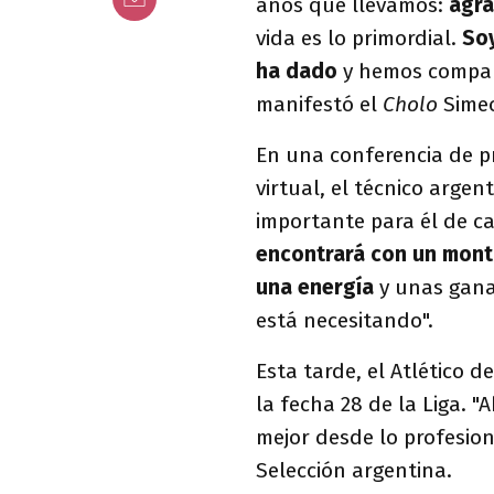
años que llevamos:
agra
vida es lo primordial.
So
ha dado
y hemos compart
manifestó el
Cholo
Sime
En una conferencia de p
virtual, el técnico arge
importante para él de c
encontrará con un mont
una energía
y unas ganas
está necesitando".
Esta tarde, el Atlético d
la fecha 28 de la Liga. 
mejor desde lo profesiona
Selección argentina.