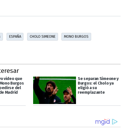
S
ESPAÑA
CHOLO SIMEONE
MONO BURGOS
teresar
vo video que
Se separan Simeone y
 Mono Burgos
Burgos: el Cholo ya
pedirse del
eligió a su
 de Madrid
reemplazante